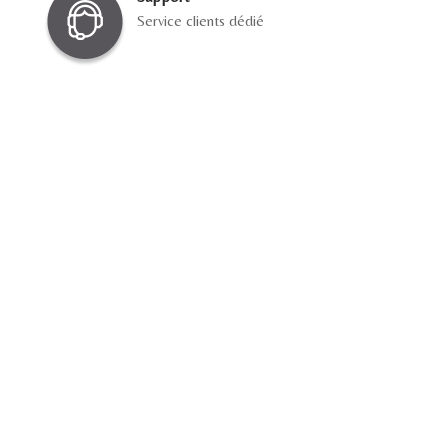
Service clients dédié
18 JUIN 2025
HAYSON_DECO.2025
HAYSON DECO
Conseil Déco Personnalisé Pour Votr
Intérieur En Tunisie