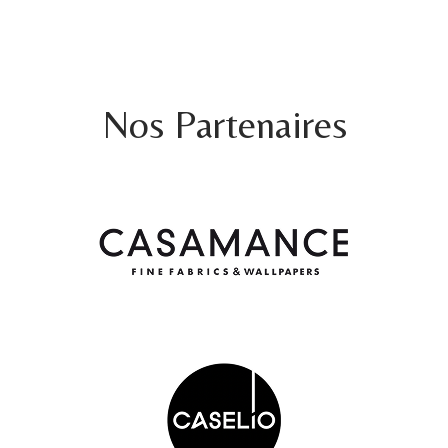
prix
prix
prix
prix
initial
actuel
initial
actuel
Voir Produits
était :
est :
était :
est :
35.000DT.
21.000DT.
45.000DT.
27.000D
Nos Partenaires