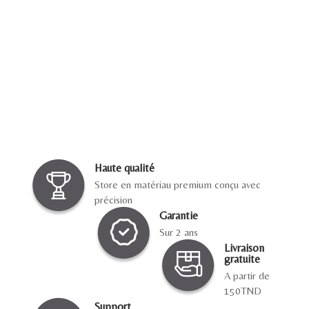
0
Sublimez votre intérieur avec notre
savoir-faire sur mesure
Rideaux, tissus, conseils déco et confection
personnalisée
pour un intérieur qui vous ressemble.
Voir produit
Haute qualité
Store en matériau premium conçu avec
précision
Garantie
Sur 2 ans
Livraison
gratuite
A partir de
150TND
Support